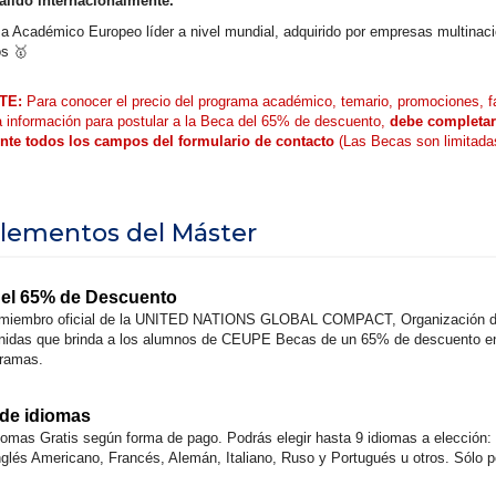
válido internacionalmente.
a Académico Europeo líder a nivel mundial, adquirido por empresas multinaci
os 🥇
TE:
Para conocer el precio del programa académico, temario, promociones, f
a información para postular a la Beca del 65% de descuento,
debe completar
nte todos los campos del formulario de contacto
(Las Becas son limitada
ementos del Máster
del 65% de Descuento
iembro oficial de la UNITED NATIONS GLOBAL COMPACT, Organización 
idas que brinda a los alumnos de CEUPE Becas de un 65% de descuento en 
gramas.
 de idiomas
iomas Gratis según forma de pago. Podrás elegir hasta 9 idiomas a elección: 
Inglés Americano, Francés, Alemán, Italiano, Ruso y Portugués u otros. Sólo p