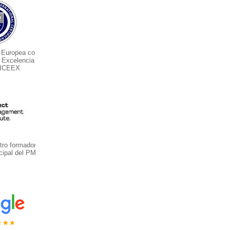
 Europea con
e Excelencia
 ICEEX
ro formador y
cipal del PMI