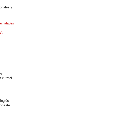
onales y
acilidades
s).
de
el total
Inglés
or este