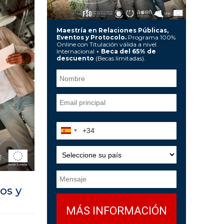
Maestría en Relaciones Públicas,
Eventos y Protocolo.
Programa 100%
Online con Titulación válida a nivel
Internacional +
Beca del 65% de
descuento
(Becas limitadas).
os y