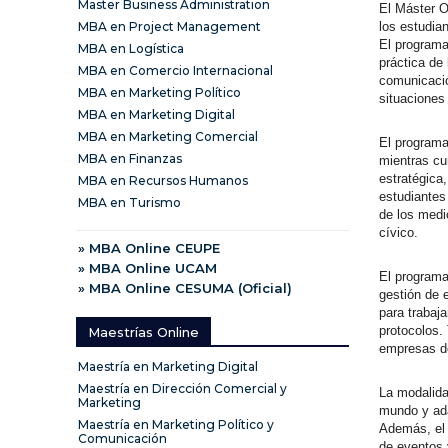
Master Business Administration
El Máster O
los estudia
MBA en Project Management
El programa
MBA en Logística
práctica de
MBA en Comercio Internacional
comunicació
MBA en Marketing Político
situaciones 
MBA en Marketing Digital
MBA en Marketing Comercial
El programa
MBA en Finanzas
mientras cu
estratégica,
MBA en Recursos Humanos
estudiantes 
MBA en Turismo
de los medi
cívico.
» MBA Online CEUPE
» MBA Online UCAM
El programa
» MBA Online CESUMA (Oficial)
gestión de 
para trabaja
protocolos.
Maestrías Online
empresas de
Maestría en Marketing Digital
Maestría en Dirección Comercial y
La modalida
Marketing
mundo y ada
Maestría en Marketing Político y
Además, el 
Comunicación
de eventos 