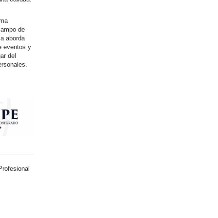
ama
 campo de
ma aborda
de eventos y
ar del
ersonales.
Profesional