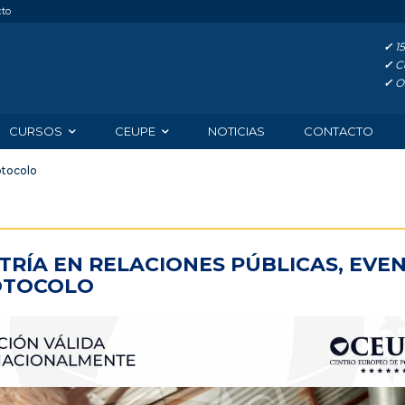
cto
✓
15
✓
Co
✓
Of
CURSOS
CEUPE
NOTICIAS
CONTACTO
otocolo
TRÍA EN RELACIONES PÚBLICAS, EVE
OTOCOLO