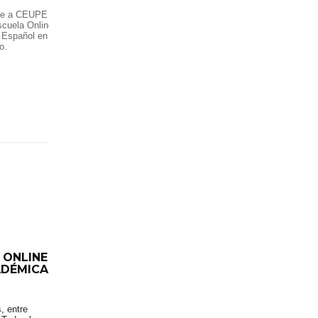
ce a CEUPE
scuela Online
 Español en el
o.
 ONLINE
ADÉMICA
, entre