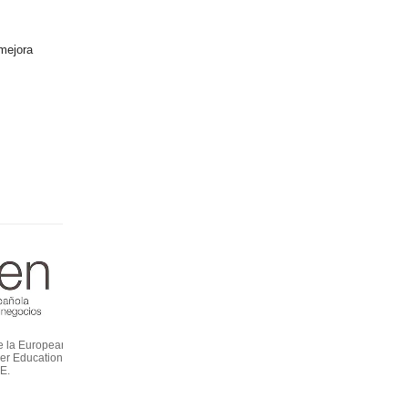
 mejora
e la European
er Education –
E.