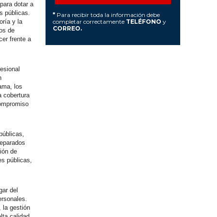
para dotar a
s públicas.
*
Para recibir toda la información debe
completar correctamente
TELÉFONO
y
ría y la
CORREO.
ios de
er frente a
esional
n
rama, los
a cobertura
compromiso
públicas,
reparados
ción de
es públicas,
gar del
ersonales.
 la gestión
lta calidad.