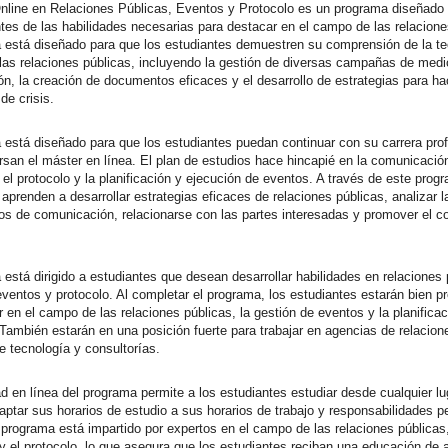
nline en Relaciones Públicas, Eventos y Protocolo es un programa diseñado 
ntes de las habilidades necesarias para destacar en el campo de las relacione
 está diseñado para que los estudiantes demuestren su comprensión de la teo
 las relaciones públicas, incluyendo la gestión de diversas campañas de med
n, la creación de documentos eficaces y el desarrollo de estrategias para hac
de crisis.
 está diseñado para que los estudiantes puedan continuar con su carrera prof
rsan el máster en línea. El plan de estudios hace hincapié en la comunicació
 el protocolo y la planificación y ejecución de eventos. A través de este prog
aprenden a desarrollar estrategias eficaces de relaciones públicas, analizar l
os de comunicación, relacionarse con las partes interesadas y promover el 
 está dirigido a estudiantes que desean desarrollar habilidades en relaciones 
eventos y protocolo. Al completar el programa, los estudiantes estarán bien p
r en el campo de las relaciones públicas, la gestión de eventos y la planifica
 También estarán en una posición fuerte para trabajar en agencias de relacion
 tecnología y consultorías.
d en línea del programa permite a los estudiantes estudiar desde cualquier lu
ptar sus horarios de estudio a sus horarios de trabajo y responsabilidades p
programa está impartido por expertos en el campo de las relaciones públicas,
y el protocolo, lo que asegura que los estudiantes reciban una educación de a