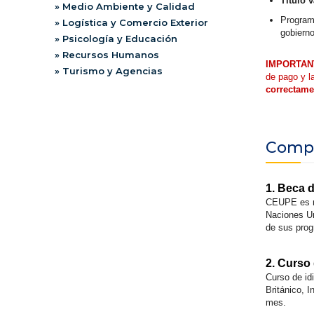
Título 
» Medio Ambiente y Calidad
Program
» Logística y Comercio Exterior
gobiern
» Psicología y Educación
» Recursos Humanos
IMPORTAN
» Turismo y Agencias
de pago y l
correctame
Compl
1. Beca 
CEUPE es m
Naciones Un
de sus pro
2. Curso
Curso de id
Británico, 
mes.