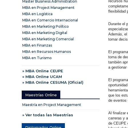
recursos hu
Master Business Administration
completamen
MBA en Project Management
flexibilidad
MBA en Logística
MBA en Comercio Internacional
Durante el 
MBA en Marketing Político
especializa
MBA en Marketing Digital
Además, el 
MBA en Marketing Comercial
tomar decis
MBA en Finanzas
MBA en Recursos Humanos
El programa
toma de dec
MBA en Turismo
también apr
a gestionar
» MBA Online CEUPE
» MBA Online UCAM
El programa
» MBA Online CESUMA (Oficial)
oportunidad
herramienta
Maestrías Online
que los est
de eventos 
Maestría en Project Management
Al finaliza
» Ver todas las Maestrías
carreras y 
de CEUPE es
Diplomados Online