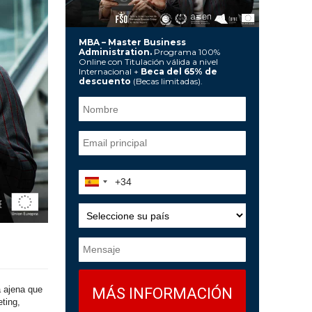
MBA – Master Business
Administration.
Programa 100%
Online con Titulación válida a nivel
Internacional +
Beca del 65% de
descuento
(Becas limitadas).
a ajena que
ting,