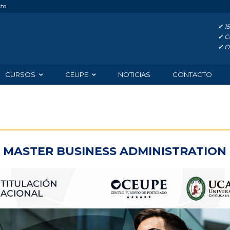
cto
✓
15
✓
Co
✓
Of
CURSOS
CEUPE
NOTICIAS
CONTACTO
- MASTER BUSINESS ADMINISTRATION