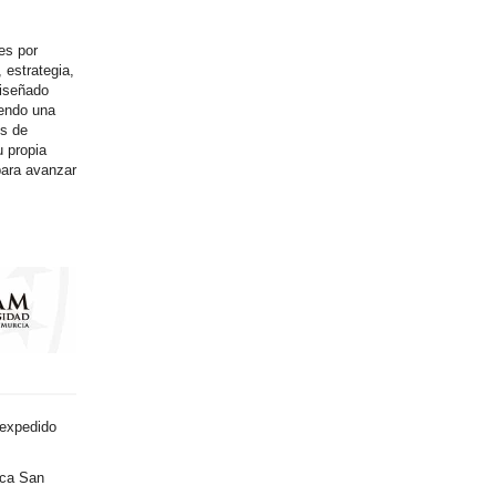
es por
 estrategia,
diseñado
iendo una
es de
u propia
 para avanzar
 expedido
ica San