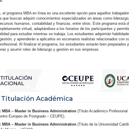
al.
 el programa MBA en línea es una excelente opción para aquellos trabajador
a que buscan adquirir conocimientos especializados en áreas como liderazgo,
recursos humanos, contabilidad y finanzas, entre otros. Este programa está 
mpletamente virtual, adaptándose a los horarios de los participantes y permit
ilidad para estudiar mientras se trabaja. Los estudiantes adquirirán habilidad
 gestión, y aprenderán a aplicarlos en escenarios realistas relacionados con s
profesional. Al finalizar el programa, los estudiantes estarán bien preparados
eras y asumir roles de liderazgo y gestión en sus empresas.
 Titulación Académica
1: MBA – Master in Business Administration
(Título Académico Profesional
Centro Europeo de Postgrado – CEUPE).
2: MBA – Master in Business Administration
(Título de la Universidad Catól