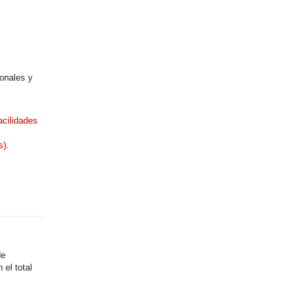
onales y
acilidades
s).
de
el total