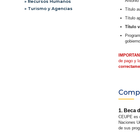
Antonio
» Recursos Humanos
» Turismo y Agencias
Título a
Título a
Título 
Program
gobiern
IMPORTAN
de pago y l
correctame
Compl
1. Beca 
CEUPE es m
Naciones Un
de sus pro