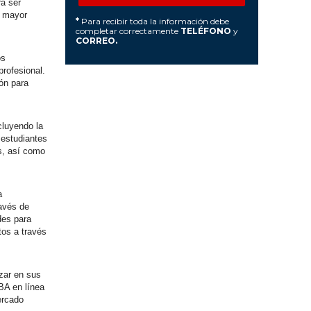
ra ser
a mayor
*
Para recibir toda la información debe
completar correctamente
TELÉFONO
y
CORREO.
os
profesional.
ón para
cluyendo la
 estudiantes
s, así como
a
ravés de
des para
tos a través
nzar en sus
BA en línea
ercado