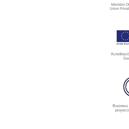
Miembro Of
Union Priva
Acreditaci
Soc
Business
proyecc