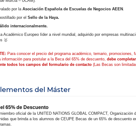
 de Murcia – UCAM).
valado por la
Asociación Española de Escuelas de Negocios AEEN
.
postillado por el
Sello de la Haya.
válido internacionalmente.
a Académico Europeo líder a nivel mundial, adquirido por empresas multinaci
os 🥇
TE:
Para conocer el precio del programa académico, temario, promociones, f
a información para postular a la Beca del 65% de descuento,
debe completar
nte todos los campos del formulario de contacto
(Las Becas son limitada
ementos del Máster
del 65% de Descuento
iembro oficial de la UNITED NATIONS GLOBAL COMPACT, Organización 
idas que brinda a los alumnos de CEUPE Becas de un 65% de descuento en 
gramas.