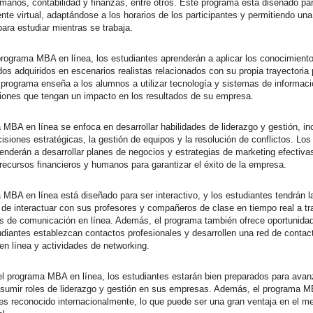
manos, contabilidad y finanzas, entre otros. Este programa está diseñado pa
te virtual, adaptándose a los horarios de los participantes y permitiendo un
 para estudiar mientras se trabaja.
programa MBA en línea, los estudiantes aprenderán a aplicar los conocimient
dos adquiridos en escenarios realistas relacionados con su propia trayectoria 
programa enseña a los alumnos a utilizar tecnología y sistemas de informaci
iones que tengan un impacto en los resultados de su empresa.
 MBA en línea se enfoca en desarrollar habilidades de liderazgo y gestión, in
isiones estratégicas, la gestión de equipos y la resolución de conflictos. Los
enderán a desarrollar planes de negocios y estrategias de marketing efectiva
 recursos financieros y humanos para garantizar el éxito de la empresa.
 MBA en línea está diseñado para ser interactivo, y los estudiantes tendrán l
 de interactuar con sus profesores y compañeros de clase en tiempo real a t
s de comunicación en línea. Además, el programa también ofrece oportunida
udiantes establezcan contactos profesionales y desarrollen una red de contac
en línea y actividades de networking.
r el programa MBA en línea, los estudiantes estarán bien preparados para ava
asumir roles de liderazgo y gestión en sus empresas. Además, el programa M
 reconocido internacionalmente, lo que puede ser una gran ventaja en el m