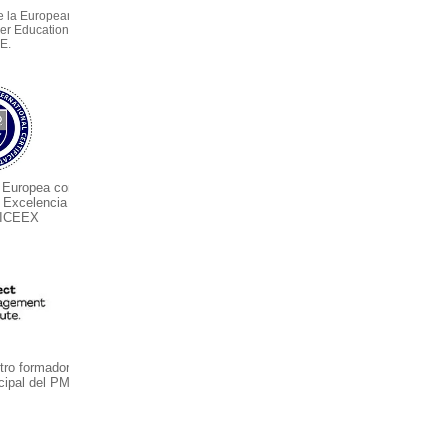
e la European
er Education –
E.
 Europea con
e Excelencia
 ICEEX
ro formador y
cipal del PMI