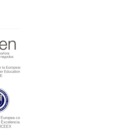
e la European
er Education –
E.
 Europea con
e Excelencia
 ICEEX