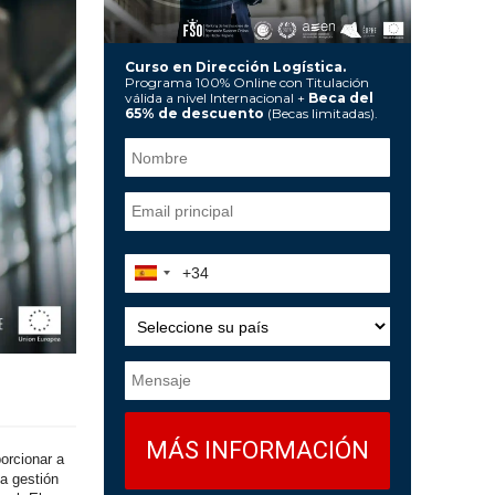
Curso en Dirección Logística.
Programa 100% Online con Titulación
válida a nivel Internacional +
Beca del
65% de descuento
(Becas limitadas).
orcionar a
la gestión