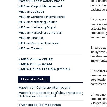
de la caden
Master Business Administration
curso cubri
MBA en Project Management
cadena de s
MBA en Logística
MBA en Comercio Internacional
En el curso
MBA en Marketing Político
hasta el de
MBA en Marketing Digital
estudiantes 
MBA en Marketing Comercial
productos, 
suministro.
MBA en Finanzas
MBA en Recursos Humanos
El curso ta
MBA en Turismo
incluyendo 
desafíos im
» MBA Online CEUPE
implementar
» MBA Online UCAM
» MBA Online CESUMA (Oficial)
Al finalizar
que mejorar
Maestrías Online
certificaci
carreras en
Maestría en Comercio Internacional
Maestría en Dirección Logística, Transporte y
En resumen,
Distribución Internacional
proporciona
y la gestió
» Ver todas las Maestrías