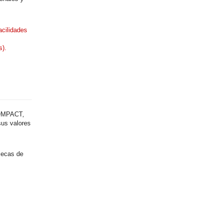
acilidades
s).
COMPACT,
sus valores
Becas de