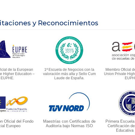
itaciones y Reconocimientos
icial de la European
1ª Escuela de Negocios con la
Miembro Oficial d
te Higher Education –
valoración más alta y Sello Cum
Union Private High
EUPHE.
Laude de España.
EUPH
ón Oficial del Fondo
Maestrías con Certificados de
Primera Escuela
ial Europeo
Auditoría bajo Normas ISO
Certificación d
Educativa