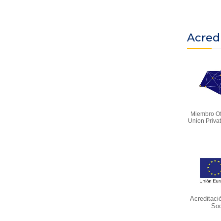
Acred
Miembro Of
Union Priva
Acreditaci
Soc