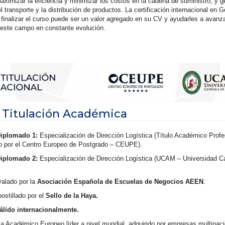
aximizar la eficiencia y minimizar los costos en la cadena de suministro, y ge
el transporte y la distribución de productos. La certificación internacional en G
l finalizar el curso puede ser un valor agregado en su CV y ayudarles a avanz
 este campo en constante evolución.
 Titulación Académica
Diplomado 1:
Especialización de Dirección Logística (Título Académico Profe
o por el Centro Europeo de Postgrado – CEUPE).
Diplomado 2:
Especialización de Dirección Logística (UCAM – Universidad Ca
valado por la
Asociación Española de Escuelas de Negocios AEEN
.
postillado por el
Sello de la Haya.
válido internacionalmente.
a Académico Europeo líder a nivel mundial, adquirido por empresas multinaci