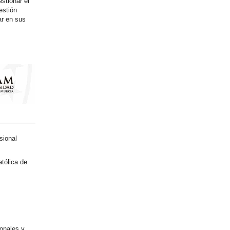
stionar el
estión
ar en sus
sional
tólica de
onales y