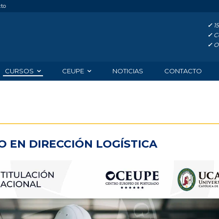
cto
✓
15
✓
Co
✓
Of
CURSOS
CEUPE
NOTICIAS
CONTACTO
O EN DIRECCIÓN LOGÍSTICA