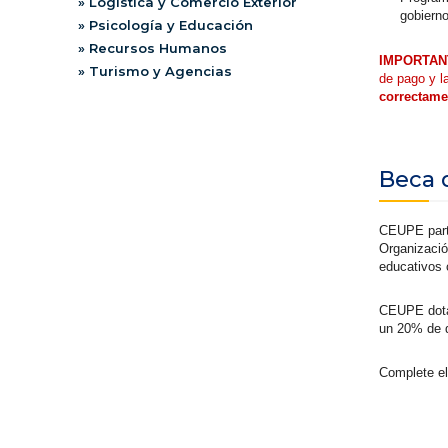
» Logística y Comercio Exterior
gobiern
» Psicología y Educación
» Recursos Humanos
IMPORTAN
» Turismo y Agencias
de pago y l
correctame
Beca 
CEUPE part
Organizació
educativos 
CEUPE dota 
un 20% de d
Complete el