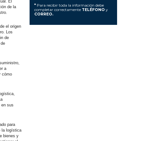
ual. El
*
Para recibir toda la información debe
ión de la
completar correctamente
TELÉFONO
y
tro.
CORREO.
de el origen
ro. Los
ón de
 de
suministro,
er a
 y cómo
ogística,
La
r en sus
ado para
la logística
de bienes y