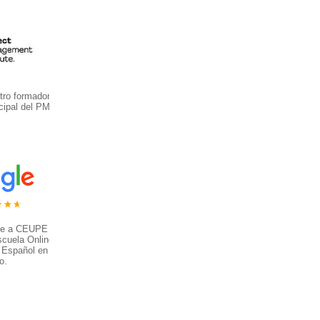
ro formador y
cipal del PMI
ce a CEUPE
scuela Online
 Español en el
o.