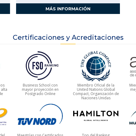
MÁS INFORMACIÓN
Certificaciones y Acreditaciones
ios
Business School con
Miembro Oficial de la
Mie
 alta
mayor proyección en
United Nations Global
mej
de
Postgrado Online
Compact, Organización de
Naciones Unidas
del
Maestrías con Certificados
Top del Ranking