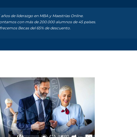
 años de liderazgo en MBA y Maestrías Online.
ntamos con más de 200.000 alumnos de 45 países.
recemos Becas del 65% de descuento.