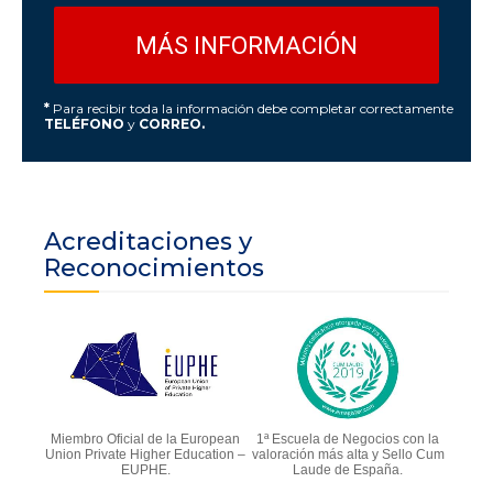
*
Para recibir toda la información debe completar correctamente
TELÉFONO
y
CORREO.
Acreditaciones y
Reconocimientos
Miembro Oficial de la European
1ª Escuela de Negocios con la
Union Private Higher Education –
valoración más alta y Sello Cum
EUPHE.
Laude de España.