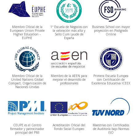
Miembro Oficial de la
1ª Escuela de Negocios con
Business School con mayor
European Union Private
la valoración más alta y
proyección en Postgrado
Higher Education –
Sello Cum Laude de
Online
EUPHE
España
Miembro Oficial de la
Miembro de la AEEN para
Primera Escuela Europea
United Nations Global
mejorar el desarrollo de
con Certificación de
Compact, Organización de
profesionales
Excelencia Educativa ICEEX
Naciones Unidas
CEUPE es el Centro
Acreditación Oficial del
Maestrías con Certificados
formador y patrocinador
Fondo Social Europeo
de Auditoría bajo Normas
principal del PMI
ISO