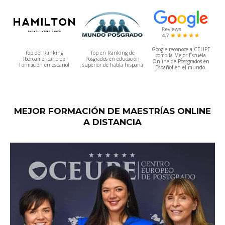
Google reconoce a CEUPE
Top del Ranking
Top en Ranking de
como la Mejor Escuela
Iberoamericano de
Posgrados en educación
Online de Postgrados en
Formación en español
superior de habla hispana
Español en el mundo.
MEJOR FORMACIÓN DE MAESTRÍAS ONLINE
A DISTANCIA