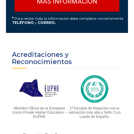
*
Para recibir toda la información debe completar correctamente
TELÉFONO
y
CORREO.
Acreditaciones y
Reconocimientos
Miembro Oficial de la European
1ª Escuela de Negocios con la
Union Private Higher Education –
valoración más alta y Sello Cum
EUPHE.
Laude de España.