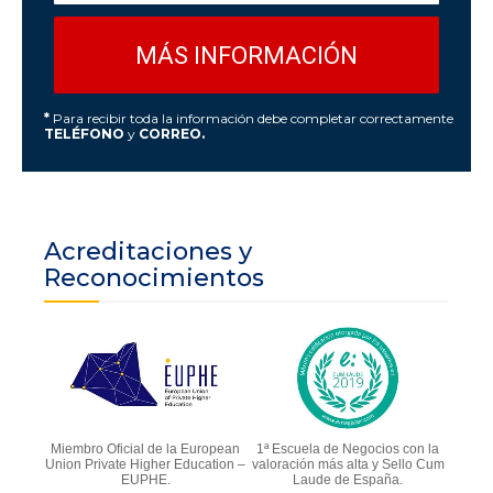
*
Para recibir toda la información debe completar correctamente
TELÉFONO
y
CORREO.
Acreditaciones y
Reconocimientos
Miembro Oficial de la European
1ª Escuela de Negocios con la
Union Private Higher Education –
valoración más alta y Sello Cum
EUPHE.
Laude de España.