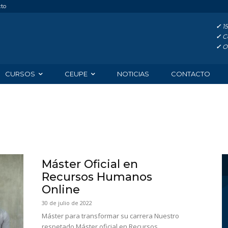
cto
✓
15
✓
Co
✓
Of
CURSOS
CEUPE
NOTICIAS
CONTACTO
Máster Oficial en
Recursos Humanos
Online
30 de julio de 2022
Máster para transformar su carrera Nuestro
respetado Máster oficial en Recursos