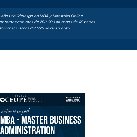
 años de liderazgo en MBA y Maestrías Online.
ntamos con más de 200.000 alumnos de 45 países.
recemos Becas del 65% de descuento.