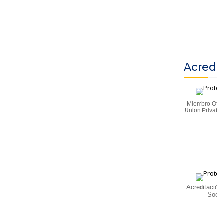
Acred
Miembro Of
Union Priva
Acreditaci
Soc