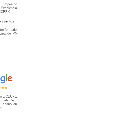
 Europea con
e Excelencia
 ICEEX
ro formador y
cipal del PMI
ce a CEUPE
scuela Online
 Español en el
o.