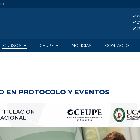
cto
✓
15
✓
Co
✓
Of
CURSOS
CEUPE
NOTICIAS
CONTACTO
O EN PROTOCOLO Y EVENTOS