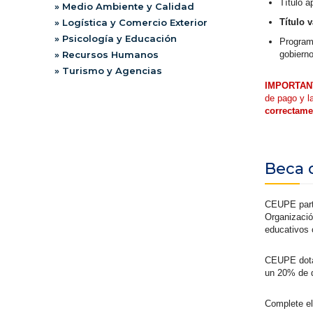
Título a
» Medio Ambiente y Calidad
Título 
» Logística y Comercio Exterior
» Psicología y Educación
Program
gobiern
» Recursos Humanos
» Turismo y Agencias
IMPORTAN
de pago y l
correctame
Beca 
CEUPE part
Organizació
educativos 
CEUPE dota 
un 20% de d
Complete el