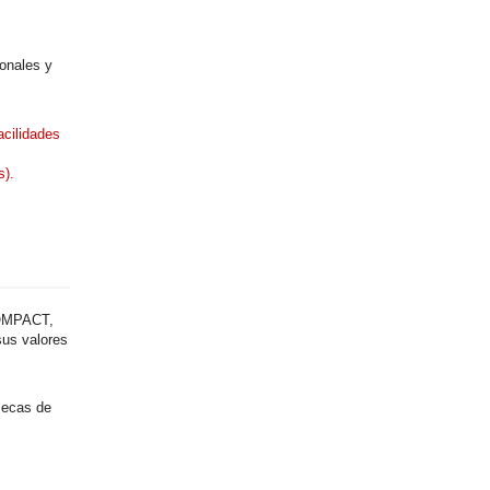
onales y
acilidades
s).
COMPACT,
sus valores
Becas de