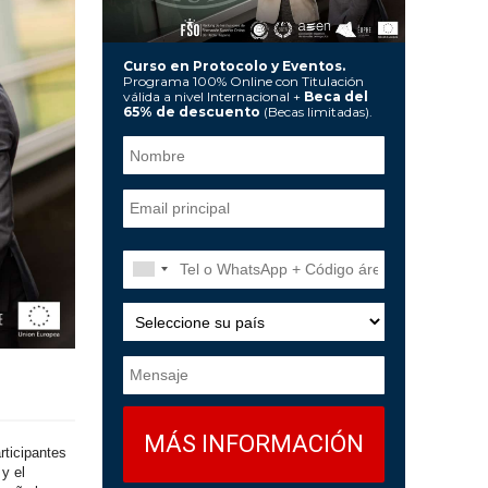
Curso en Protocolo y Eventos.
Programa 100% Online con Titulación
válida a nivel Internacional +
Beca del
65% de descuento
(Becas limitadas).
rticipantes
y el