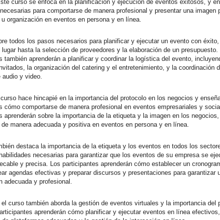
Este curso se enfoca en la planificación y ejecución de eventos exitosos, y e
 necesarias para comportarse de manera profesional y presentar una imagen p
u organización en eventos en persona y en línea.
bre todos los pasos necesarios para planificar y ejecutar un evento con éxito,
l lugar hasta la selección de proveedores y la elaboración de un presupuesto.
s también aprenderán a planificar y coordinar la logística del evento, incluyen
nvitados, la organización del catering y el entretenimiento, y la coordinación d
 audio y video.
curso hace hincapié en la importancia del protocolo en los negocios y enseña
es cómo comportarse de manera profesional en eventos empresariales y socia
es aprenderán sobre la importancia de la etiqueta y la imagen en los negocios
 de manera adecuada y positiva en eventos en persona y en línea.
mbién destaca la importancia de la etiqueta y los eventos en todos los sector
habilidades necesarias para garantizar que los eventos de su empresa se eje
cable y precisa. Los participantes aprenderán cómo establecer un cronogra
ear agendas efectivas y preparar discursos y presentaciones para garantizar 
n adecuada y profesional.
 el curso también aborda la gestión de eventos virtuales y la importancia del 
participantes aprenderán cómo planificar y ejecutar eventos en línea efectivos