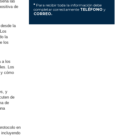
nseña las
*
Para recibir toda la información debe
ositiva de
completar correctamente
TELÉFONO
y
CORREO.
 desde la
 Los
do la
e los
 a los
les. Los
, y cómo
es, y
cuten de
ma de
una
protocolo en
, incluyendo