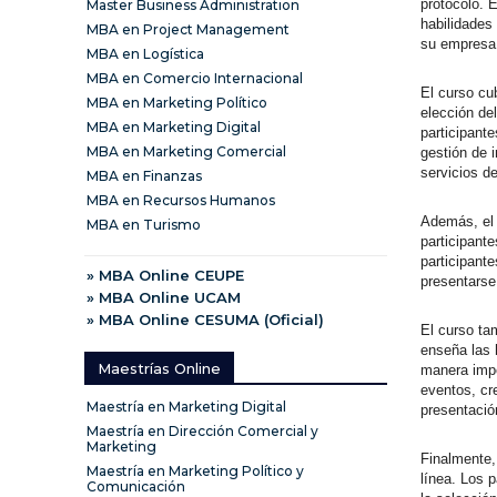
protocolo. 
Master Business Administration
habilidades
MBA en Project Management
su empresa 
MBA en Logística
MBA en Comercio Internacional
El curso cu
MBA en Marketing Político
elección de
MBA en Marketing Digital
participante
MBA en Marketing Comercial
gestión de i
servicios de
MBA en Finanzas
MBA en Recursos Humanos
Además, el 
MBA en Turismo
participant
participant
» MBA Online CEUPE
presentarse
» MBA Online UCAM
» MBA Online CESUMA (Oficial)
El curso ta
enseña las 
Maestrías Online
manera impe
eventos, cr
Maestría en Marketing Digital
presentació
Maestría en Dirección Comercial y
Marketing
Finalmente,
Maestría en Marketing Político y
línea. Los 
Comunicación