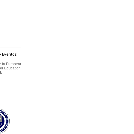
e la European
er Education –
E.