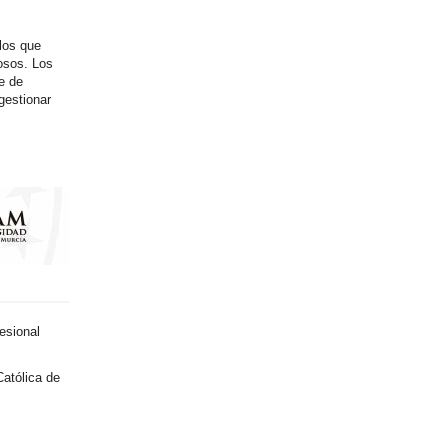
los que
tosos. Los
e de
gestionar
esional
atólica de