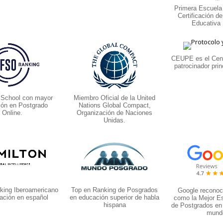
Primera Escuela
Certificación d
Educativa
CEUPE es el Cent
patrocinador prin
 School con mayor
Miembro Oficial de la United
ión en Postgrado
Nations Global Compact,
Online.
Organización de Naciones
Unidas.
king Iberoamericano
Top en Ranking de Posgrados
Google recono
ación en español
en educación superior de habla
como la Mejor E
hispana
de Postgrados en
mund