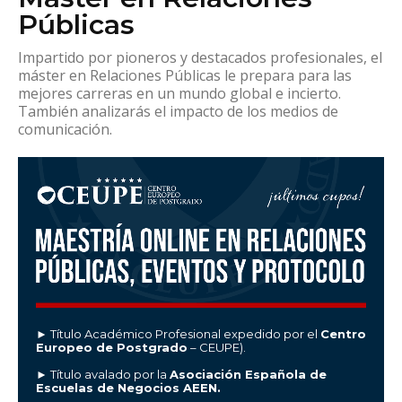
Públicas
Impartido por pioneros y destacados profesionales, el
máster en Relaciones Públicas le prepara para las
mejores carreras en un mundo global e incierto.
También analizarás el impacto de los medios de
comunicación.
► Título Académico Profesional expedido por el
Centro
Europeo de Postgrado
– CEUPE).
► Título avalado por la
Asociación Española de
Escuelas de Negocios AEEN.