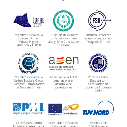
Miembro Oficial de la
1ª Escuela de Negocios
Business School con
European Union
con la valoración más
mayor proyección en
Private Higher
alta y Sello Cum Laude
Postgrado Online
Education – EUPHE
de España
Miembro Oficial de la
Miembro de la AEEN
Primera Escuela
United Nations Global
para mejorar el
Europea con
Compact, Organización
desarrollo de
Certificación de
de Naciones Unidas
profesionales
Excelencia Educativa
ICEEX
CEUPE es el Centro
Acreditación Oficial del
Maestrías con
formador y patrocinador
Fondo Social Europeo
Certificados de